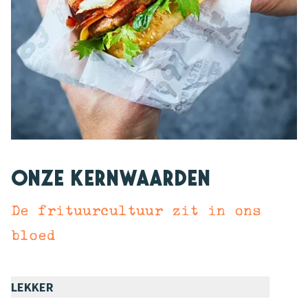
Onze kernwaarden
De frituurcultuur zit in ons
bloed
LEKKER